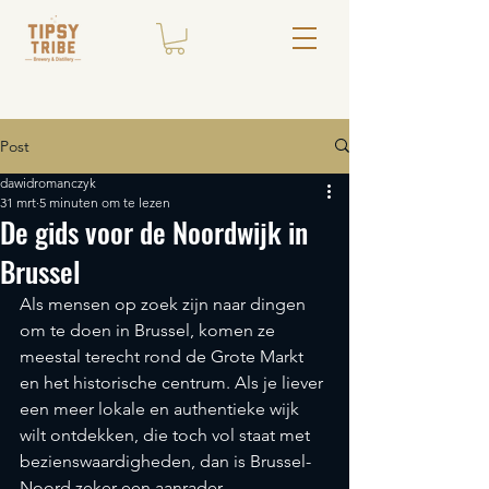
Post
dawidromanczyk
31 mrt
5 minuten om te lezen
De gids voor de Noordwijk in
Brussel
Als mensen op zoek zijn naar dingen 
om te doen in Brussel, komen ze 
meestal terecht rond de Grote Markt 
en het historische centrum. Als je liever 
een meer lokale en authentieke wijk 
wilt ontdekken, die toch vol staat met 
bezienswaardigheden, dan is Brussel-
Noord zeker een aanrader.