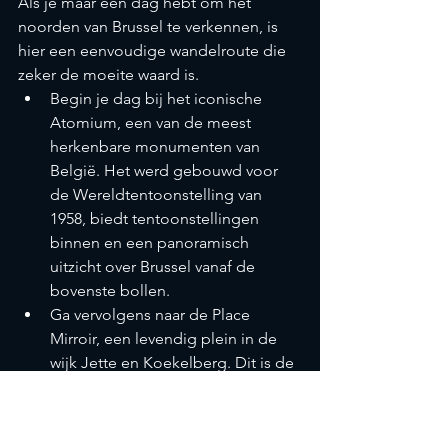
Als je maar één dag hebt om het 
noorden van Brussel te verkennen, is 
hier een eenvoudige wandelroute die 
zeker de moeite waard is.
Begin je dag bij het iconische 
Atomium, een van de meest 
herkenbare monumenten van 
België. Het werd gebouwd voor 
de Wereldtentoonstelling van 
1958, biedt tentoonstellingen 
binnen en een panoramisch 
uitzicht over Brussel vanaf de 
bovenste bollen.
Ga vervolgens naar de Place 
Mirroir, een levendig plein in de 
wijk Jette en Koekelberg. Dit is de 
ideale plek om een hapje te eten 
en te genieten van de lokale sfeer. 
Als u in België bent, is dit ook het 