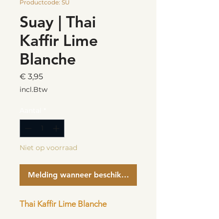
Productcode: SU
Suay | Thai
Kaffir Lime
Blanche
Prijs
€ 3,95
incl.Btw
Aantal
*
Niet op voorraad
Melding wanneer beschikbaar
Thai Kaffir Lime Blanche