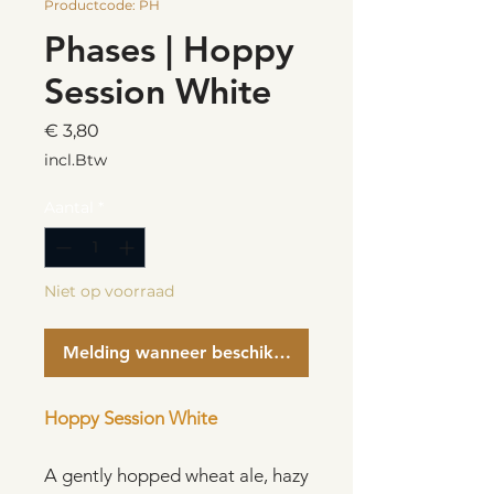
Productcode: PH
Phases | Hoppy
Session White
Prijs
€ 3,80
incl.Btw
Aantal
*
Niet op voorraad
Melding wanneer beschikbaar
Hoppy Session White
A gently hopped wheat ale, hazy