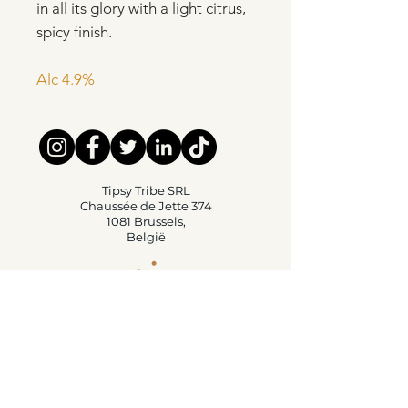
in all its glory with a light citrus,
spicy finish.
Alc 4.9%
Tipsy Tribe SRL
Chaussée de Jette 374
1081 Brussels,
België
info@tipsytribe.be
+32 491 06 56 33