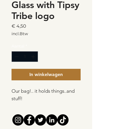
Glass with Tipsy
Tribe logo
Prijs
€ 4,50
incl.Btw
Aantal
*
In winkelwagen
Our bag!.. it holds things..and
stuff!