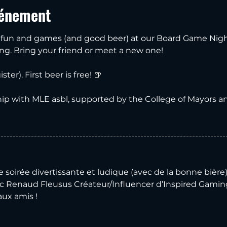
vénement
of fun and games (and good beer) at our Board Game Nig
ng. Bring your friend or meet a new one! 
ter). First beer is free! 🍺
ship with MLE asbl, supported by the College of Mayors a
---------------------------------------------------------------------------
soirée divertissante et ludique (avec de la bonne bière) 
 Renaud Fleusus Créateur/Influencer d’Inspired Gaming
ux amis !  