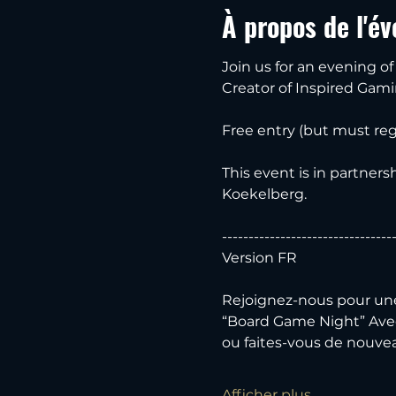
À propos de l'é
Join us for an evening 
Creator of Inspired Gami
Free entry (but must regis
This event is in partner
Koekelberg. 
--------------------------------
Version FR
Rejoignez-nous pour une 
“Board Game Night” Avec
ou faites-vous de nouvea
Afficher plus