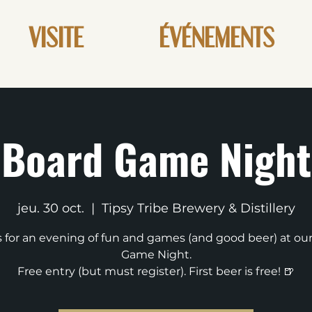
VISITE
ÉVÉNEMENTS
Board Game Night
jeu. 30 oct.
  |  
Tipsy Tribe Brewery & Distillery
s for an evening of fun and games (and good beer) at ou
Game Night.
Free entry (but must register). First beer is free! 🍺